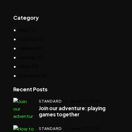
Category
Blog
(7)
Esports
(5)
Games
(6)
Gaming
(4)
News
(11)
Standard
(6)
Recent Posts
STANDARD
januar 30, 2024
Join our adventure: playing
games together
STANDARD
januar 30, 2024