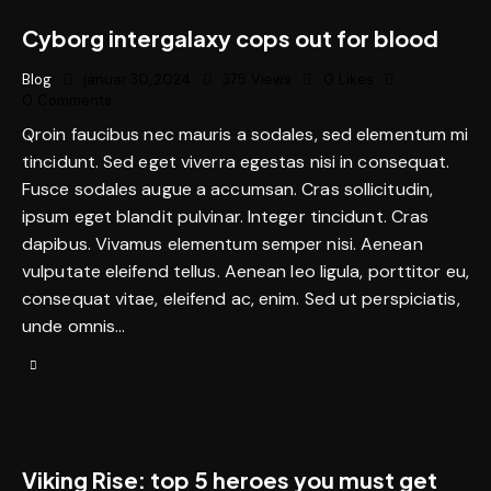
Cyborg intergalaxy cops out for blood
Blog
januar 30, 2024
375
Views
0
Likes
0
Comments
Qroin faucibus nec mauris a sodales, sed elementum mi
tincidunt. Sed eget viverra egestas nisi in consequat.
Fusce sodales augue a accumsan. Cras sollicitudin,
ipsum eget blandit pulvinar. Integer tincidunt. Cras
dapibus. Vivamus elementum semper nisi. Aenean
vulputate eleifend tellus. Aenean leo ligula, porttitor eu,
consequat vitae, eleifend ac, enim. Sed ut perspiciatis,
unde omnis…
Viking Rise: top 5 heroes you must get