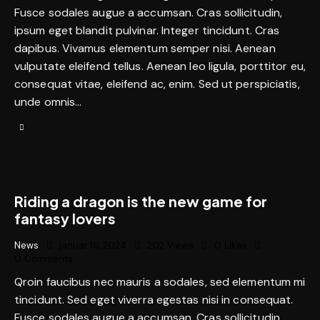
Fusce sodales augue a accumsan. Cras sollicitudin,
ipsum eget blandit pulvinar. Integer tincidunt. Cras
dapibus. Vivamus elementum semper nisi. Aenean
vulputate eleifend tellus. Aenean leo ligula, porttitor eu,
consequat vitae, eleifend ac, enim. Sed ut perspiciatis,
unde omnis…
Riding a dragon is the new game for
fantasy lovers
News
januar 16, 2024
202
Views
0
Likes
0
Comments
Qroin faucibus nec mauris a sodales, sed elementum mi
tincidunt. Sed eget viverra egestas nisi in consequat.
Fusce sodales augue a accumsan. Cras sollicitudin,