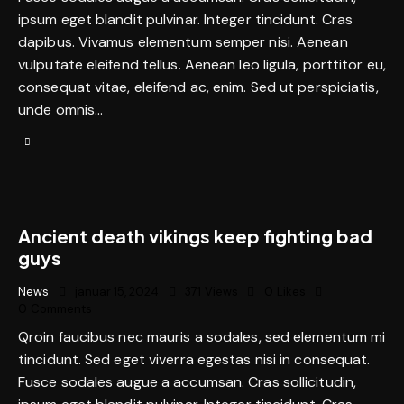
ipsum eget blandit pulvinar. Integer tincidunt. Cras
dapibus. Vivamus elementum semper nisi. Aenean
vulputate eleifend tellus. Aenean leo ligula, porttitor eu,
consequat vitae, eleifend ac, enim. Sed ut perspiciatis,
unde omnis…
Ancient death vikings keep fighting bad
guys
News
januar 15, 2024
371
Views
0
Likes
0
Comments
Qroin faucibus nec mauris a sodales, sed elementum mi
tincidunt. Sed eget viverra egestas nisi in consequat.
Fusce sodales augue a accumsan. Cras sollicitudin,