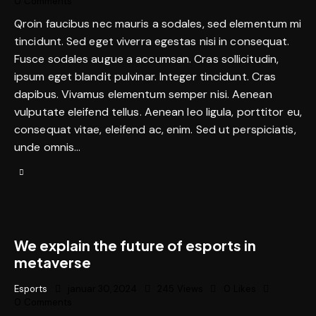
0
Comments
Qroin faucibus nec mauris a sodales, sed elementum mi
tincidunt. Sed eget viverra egestas nisi in consequat.
Fusce sodales augue a accumsan. Cras sollicitudin,
ipsum eget blandit pulvinar. Integer tincidunt. Cras
dapibus. Vivamus elementum semper nisi. Aenean
vulputate eleifend tellus. Aenean leo ligula, porttitor eu,
consequat vitae, eleifend ac, enim. Sed ut perspiciatis,
unde omnis…
We explain the future of esports in
metaverse
Esports
januar 30, 2024
245
Views
0
Likes
0
Comments