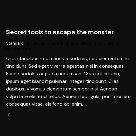
I
n
s
e
r
Secret tools to escape the monster
t
Standard
januar 30, 2024
236
Views
0
Likes
A
0
Comments
u
d
Qroin faucibus nec mauris a sodales, sed elementum mi
i
tincidunt. Sed eget viverra egestas nisi in consequat.
o
Fusce sodales augue a accumsan. Cras sollicitudin,
T
ipsum eget blandit pulvinar. Integer tincidunt. Cras
i
dapibus. Vivamus elementum semper nisi. Aenean
t
vulputate eleifend tellus. Aenean leo ligula, porttitor eu,
l
consequat vitae, eleifend ac, enim. …
e
H
e
r
e