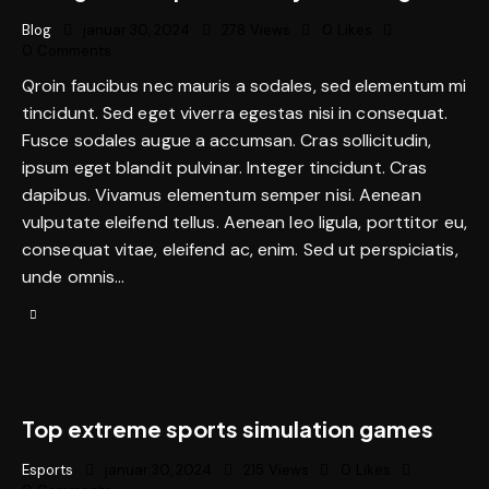
Blog
januar 30, 2024
278
Views
0
Likes
0
Comments
Qroin faucibus nec mauris a sodales, sed elementum mi
tincidunt. Sed eget viverra egestas nisi in consequat.
Fusce sodales augue a accumsan. Cras sollicitudin,
ipsum eget blandit pulvinar. Integer tincidunt. Cras
dapibus. Vivamus elementum semper nisi. Aenean
vulputate eleifend tellus. Aenean leo ligula, porttitor eu,
consequat vitae, eleifend ac, enim. Sed ut perspiciatis,
unde omnis…
Top extreme sports simulation games
Esports
januar 30, 2024
215
Views
0
Likes