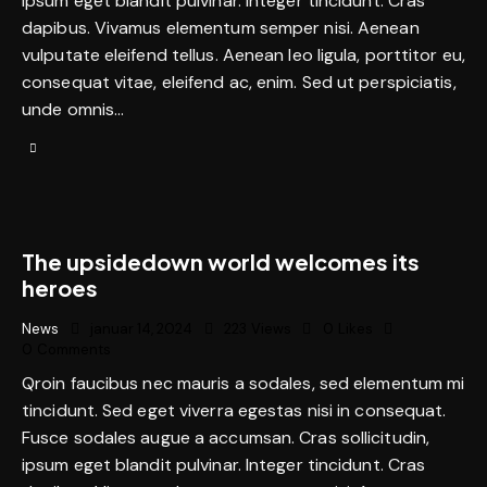
ipsum eget blandit pulvinar. Integer tincidunt. Cras
dapibus. Vivamus elementum semper nisi. Aenean
vulputate eleifend tellus. Aenean leo ligula, porttitor eu,
consequat vitae, eleifend ac, enim. Sed ut perspiciatis,
unde omnis…
The upsidedown world welcomes its
heroes
News
januar 14, 2024
223
Views
0
Likes
0
Comments
Qroin faucibus nec mauris a sodales, sed elementum mi
tincidunt. Sed eget viverra egestas nisi in consequat.
Fusce sodales augue a accumsan. Cras sollicitudin,
ipsum eget blandit pulvinar. Integer tincidunt. Cras