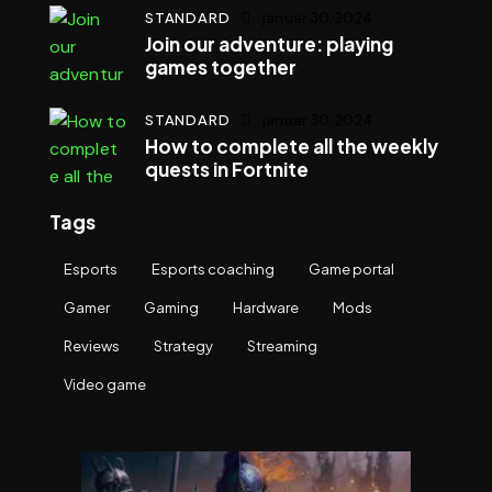
STANDARD
januar 30, 2024
Join our adventure: playing
games together
STANDARD
januar 30, 2024
How to complete all the weekly
quests in Fortnite
Tags
Esports
Esports coaching
Game portal
Gamer
Gaming
Hardware
Mods
Reviews
Strategy
Streaming
Video game